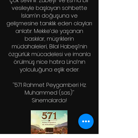
çok sevinir. Zübeyr ve Esma bir
vesileyle başlayan sohbette
İslam’ın doğuşuna ve
gelişmesine tanıklık eden olayları
anlatır. Mekke’de yaşanan
baskılar, müşriklerin
müdahaleleri, Bilal Habeşi’nin
özgürlük mücadelesi ve imanla
örülmüş nice hatıra Lina’nın
yolculuğuna eşlik eder.
''571 Rahmet Peygamberi Hz.
Muhammed (sas)''
Sinemalarda!