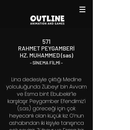
571
RAHMET PEYGAMBERİ
HZ. MUHAMMED (sas)
- SİNEMA FİLMİ -
Lina dedesiyle çıktığı Medine
yolculuğunda Zübeyr bin Avvam
ve Esma bint Ebubekir’le
karşılaşır. Peygamber Efendimiz’i
(s.a.s.) göreceği için çok
heyecanlı olan küçük kız O’nun
ashabından iki kişiyle tanışınca